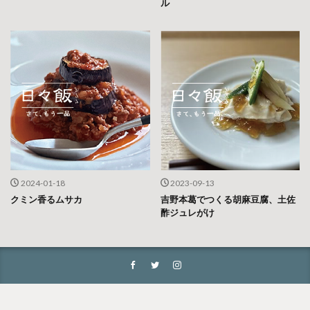
ル
2024-01-18
2023-09-13
クミン香るムサカ
吉野本葛でつくる胡麻豆腐、土佐
酢ジュレがけ