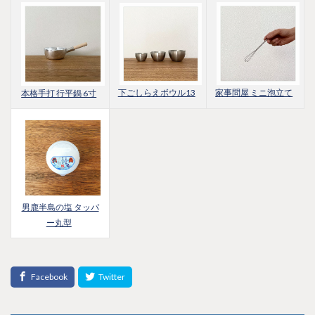
下ごしらえボウル13
家事問屋 ミニ泡立て
本格手打 行平鍋 6寸
男鹿半島の塩 タッパ
ー丸型