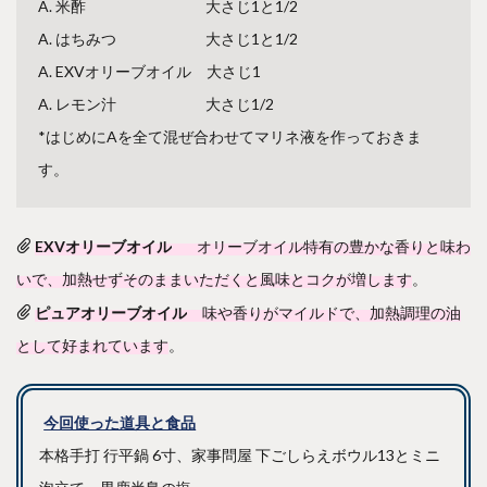
A. 米酢 大さじ1と1/2
A. はちみつ 大さじ1と1/2
A. EXVオリーブオイル 大さじ1
A. レモン汁 大さじ1/2
*はじめにAを全て混ぜ合わせてマリネ液を作っておきま
す。
EXVオリーブオイル
オリーブオイル特有の豊かな香りと味わ
いで、加熱せずそのままいただくと風味とコクが増します
。
ピュアオリーブオイル
味や香りがマイルドで、加熱調理の油
として好まれています
。
今回使った道具と食品
本格手打 行平鍋 6寸、家事問屋 下ごしらえボウル13とミニ