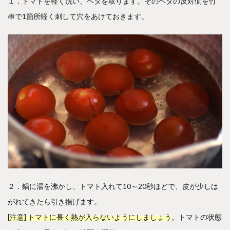
１．トマトを軽く洗い、ヘタを取ります。そのヘタの反対側を竹
串で1箇所軽く刺して穴をあけておきます。
２．鍋に湯を沸かし、トマト入れて10～20秒ほどで、皮が少しは
がれてきたら引き揚げます。
[注意] トマトに長く熱が入らないようにしましょう
。トマトの状態