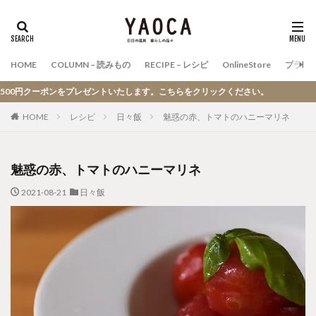
検索
HOME
COLUMN – 読みもの
RECIPE – レシピ
OnlineStore
ブラン
レゼントいたします。こちらをクリックください。
HOME
レシピ
日々飯
魅惑の赤、トマトのハニーマリネ
魅惑の赤、トマトのハニーマリネ
2021-08-21
日々飯