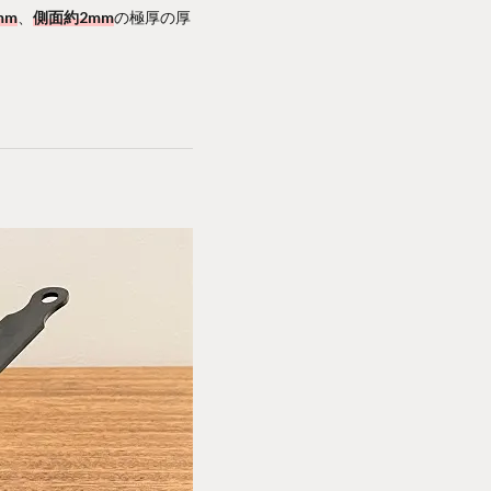
mm
、
側面約2mm
の極厚の厚