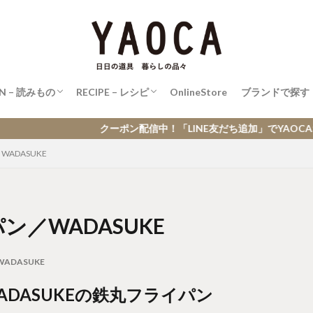
のこと
こと
旬レシピ
日々飯
N – 読みもの
RECIPE – レシピ
OnlineStore
ブランドで探す
のこと
こと
旬レシピ
日々飯
ーポン配信中！「LINE友だち追加」でYAOCAオンラインストアで使
ADASUKE
ン／WADASUKE
WADASUKE
ADASUKEの鉄丸フライパン