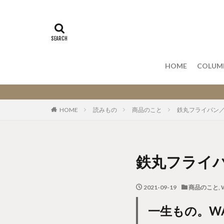
作り手
商品の
HOME
COLUM
作り手
商品の
ク
HOME
読みもの
商品のこと
鉄丸フライパン／W
鉄丸フライパ
2021-09-19
商品のこと
,
一生もの。W