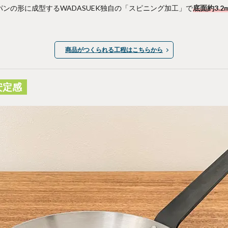
ンの形に成型するWADASUEK独自の「スピニング加工」で
底面約3.2
商品がつくられる工程はこちらから
安定感